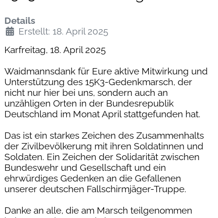
Dezember
Oktober
Details
Erstellt: 18. April 2025
August
Juni
Karfreitag, 18. April 2025
Mai
Waidmannsdank für Eure aktive Mitwirkung und
April
Unterstützung des 15K3-Gedenkmarsch, der
nicht nur hier bei uns, sondern auch an
Seminar "Einweisung in die Schweißarbeit'
unzähligen Orten in der Bundesrepublik
am 19. April 2025 fand großen Anklang bei
Deutschland im Monat April stattgefunden hat.
den Teilnehmern
Danke für Eure Teilnahme am 15K3. Frohe
Das ist ein starkes Zeichen des Zusammenhalts
Ostertage!
der Zivilbevölkerung mit ihren Soldatinnen und
Soldaten. Ein Zeichen der Solidarität zwischen
März
Bundeswehr und Gesellschaft und ein
ehrwürdiges Gedenken an die Gefallenen
unserer deutschen Fallschirmjäger-Truppe.
Danke an alle, die am Marsch teilgenommen