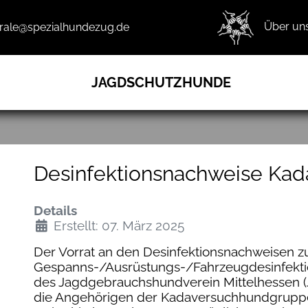
Über un
trale@spezialhundezug.de
JAGDSCHUTZHUNDE
Desinfektionsnachweise Ka
Details
Erstellt: 07. März 2025
Der Vorrat an den Desinfektionsnachweisen z
Gespanns-/Ausrüstungs-/Fahrzeugdesinfektion
des Jagdgebrauchshundverein Mittelhessen (J
die Angehörigen der Kadaversuchhundgruppe